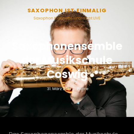
SAXOPHON IST EINMALIG
Saxophon Klarinette Unterricht LIVE
Saxophonensemble
der Musikschule
Coswig
31. März 2013
Pierre