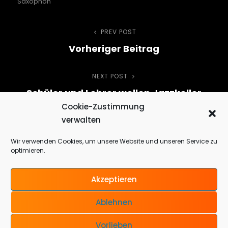
Saxophon
Beitragsnavigation
PREV POST
Previous
Vorheriger Beitrag
Post
NEXT POST
Next
Schüler und Lehrer wollen Jazzkeller
Post
Cookie-Zustimmung
attraktiver machen – Spendenaktion
verwalten
zum „Bannewitzer Sommerfest der
Künste“
Wir verwenden Cookies, um unsere Website und unseren Service zu
optimieren.
Akzeptieren
Ablehnen
Copyright © 2026
Saxophon Ist Einmalig
MENU
Vorlieben