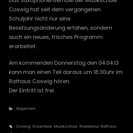
Das Saxophonensemble der Musikschule
Coswig hat seit dem vergangenen
Schuljahr nicht nur eine
h
Besetzungsänderung erfahen, sondern
auch ein neues, frisches Programm
erarbeitet.
Am kommenden Donnerstag den 04.04.13
kann man einen Teil daraus um 18:30uhr im
Rathaus Coswig hören.
Der Eintritt ist frei.
Categories
Allgemein
Tags,
Coswig
Ensemble
Musikschule
Radebeul
Rathaus