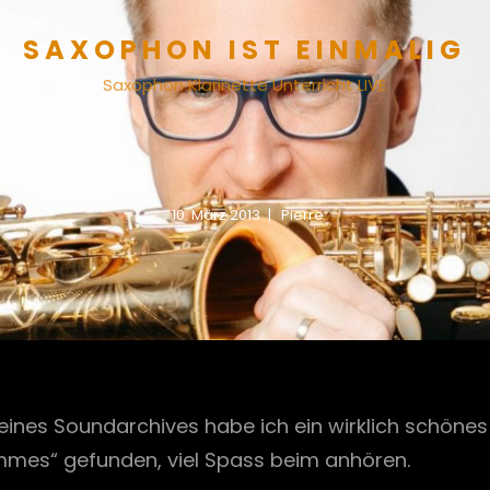
SAXOPHON IST EINMALIG
Saxophon Klarinette Unterricht LIVE
10. März 2013
Pierre
meines Soundarchives habe ich ein wirklich schön
mes“ gefunden, viel Spass beim anhören.