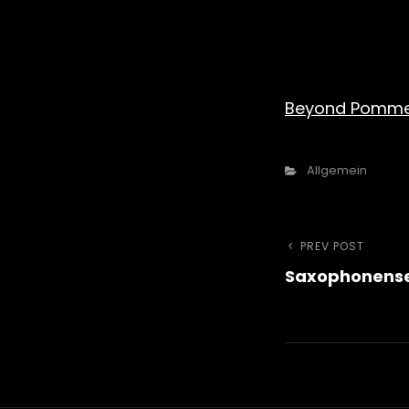
Beyond Pomme
Categories
Allgemein
Beitra
Previous
PREV POST
Saxophonens
Post