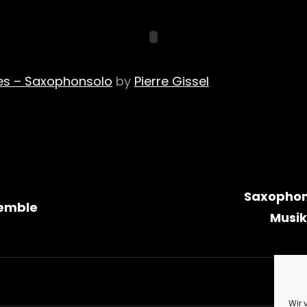
s – Saxophonsolo
by
Pierre Gissel
gsnavigation
Saxophon
emble
Musik
Wir 