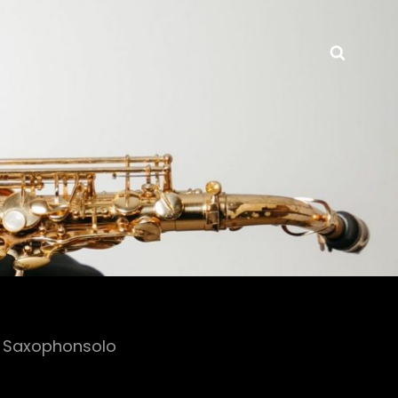
Searc
es Saxophonsolo