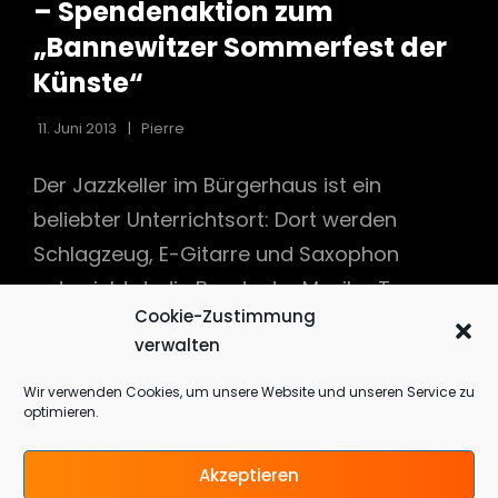
– Spendenaktion zum
„Bannewitzer Sommerfest der
Künste“
h
11. Juni 2013
Pierre
Der Jazzkeller im Bürgerhaus ist ein
beliebter Unterrichtsort: Dort werden
Schlagzeug, E-Gitarre und Saxophon
unterrichtet, die Bands der Musik-, Tanz-
Cookie-Zustimmung
verwalten
SCHÜLER
CONTINUE READING
UND
Wir verwenden Cookies, um unsere Website und unseren Service zu
LEHRER
optimieren.
WOLLEN
JAZZKELLER
Akzeptieren
ATTRAKTIVER