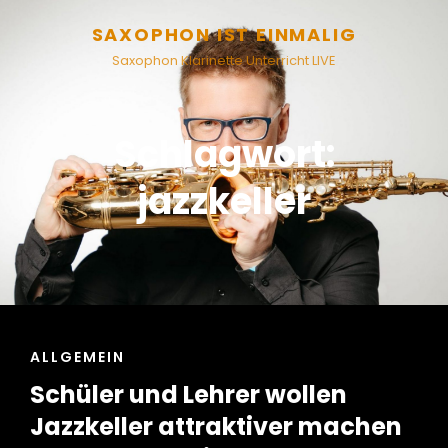
SAXOPHON IST EINMALIG
Saxophon Klarinette Unterricht LIVE
Schlagwort:
jazzkeller
CAT
ALLGEMEIN
LINKS
Schüler und Lehrer wollen
Jazzkeller attraktiver machen