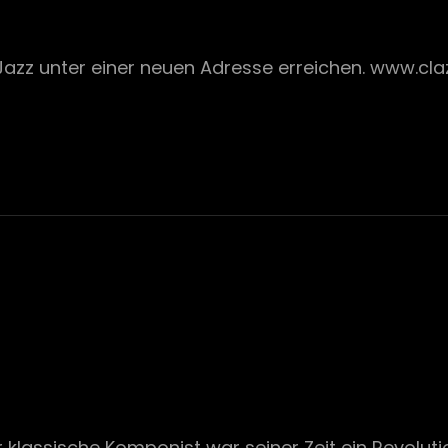
Jazz unter einer neuen Adresse erreichen. www.clazz
r klassische Komponist war seiner Zeit ein Revoluti