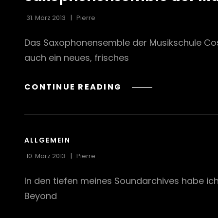
31. März 2013
Pierre
Das Saxophonensemble der Musikschule Cosw
auch ein neues, frisches
SAXOPHONENSEMBL
CONTINUE READING
DER
MUSIKSCHULE
COSWIG
CAT
ALLGEMEIN
LINKS
10. März 2013
Pierre
In den tiefen meines Soundarchives habe ic
Beyond