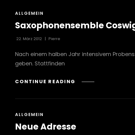
CAT
ALLGEMEIN
LINKS
Saxophonensemble Coswi
22. März 2012
Pierre
Nach einem halben Jahr intensivem Probens
geben. Stattfinden
SAXOPHONENSEMBL
CONTINUE READING
COSWIG
CAT
ALLGEMEIN
LINKS
Neue Adresse