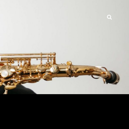
Searc
n