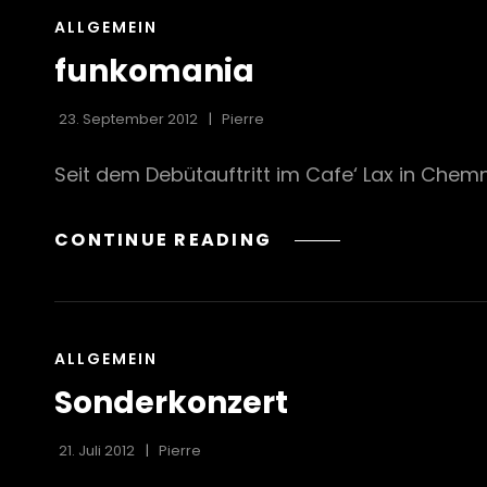
CAT
ALLGEMEIN
LINKS
funkomania
23. September 2012
Pierre
Seit dem Debütauftritt im Cafe‘ Lax in Chemn
FUNKOMANIA
CONTINUE READING
CAT
ALLGEMEIN
LINKS
Sonderkonzert
21. Juli 2012
Pierre