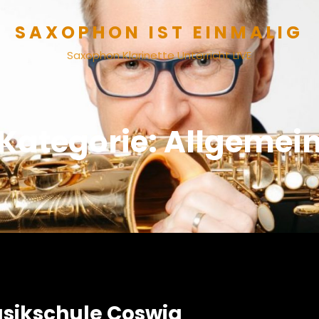
SAXOPHON IST EINMALIG
Saxophon Klarinette Unterricht LIVE
Kategorie:
Allgemei
sikschule Coswig