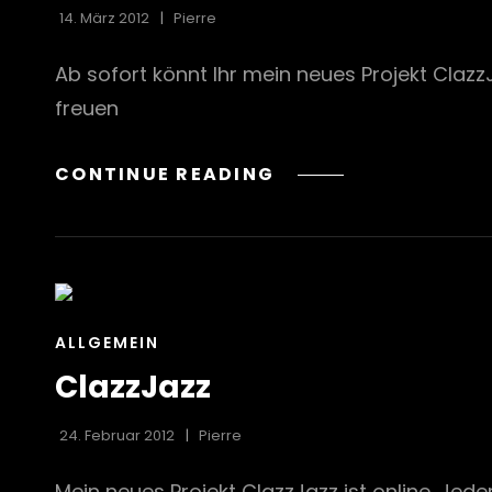
14. März 2012
Pierre
Ab sofort könnt Ihr mein neues Projekt Clazz
freuen
NEUE
CONTINUE READING
ADRESSE
CAT
ALLGEMEIN
LINKS
ClazzJazz
24. Februar 2012
Pierre
Mein neues Projekt ClazzJazz ist online. Jede