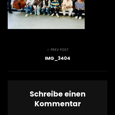
h
Beitragsnavigation
PREV POST
Previous
IMG_3404
Post
Schreibe einen
Kommentar