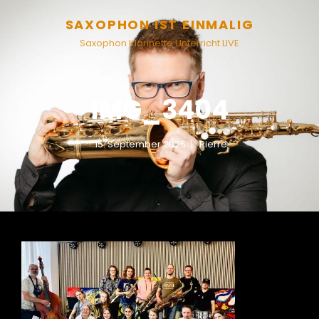
SAXOPHON IST EINMALIG
Saxophon Klarinette Unterricht LIVE
IMG_3404
15. September 2025
Pierre