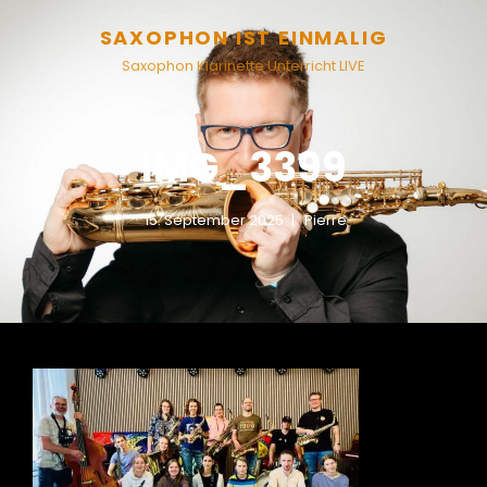
SAXOPHON IST EINMALIG
Saxophon Klarinette Unterricht LIVE
IMG_3399
15. September 2025
Pierre