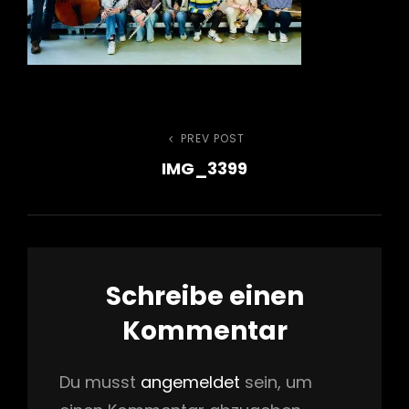
h
Beitragsnavigation
PREV POST
Previous
IMG_3399
Post
Schreibe einen
Kommentar
Du musst
angemeldet
sein, um