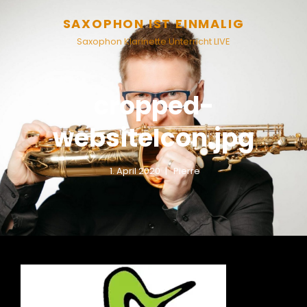
SAXOPHON IST EINMALIG
Saxophon Klarinette Unterricht LIVE
cropped-
websiteIcon.jpg
1. April 2020
Pierre