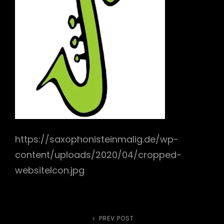
h
https://saxophonisteinmalig.de/wp-
content/uploads/2020/04/cropped-
websiteIcon.jpg
PREV POST
Previous