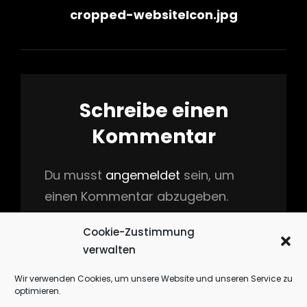
Beitragsnavigation
cropped-websiteIcon.jpg
Post
Schreibe einen
Kommentar
Du musst
angemeldet
sein, um
einen Kommentar abzugeben.
Cookie-Zustimmung
verwalten
Diese Website verwendet Akismet, um
Spam zu reduzieren.
Erfahre, wie deine
Wir verwenden Cookies, um unsere Website und unseren Service zu
optimieren.
Kommentardaten verarbeitet werden.