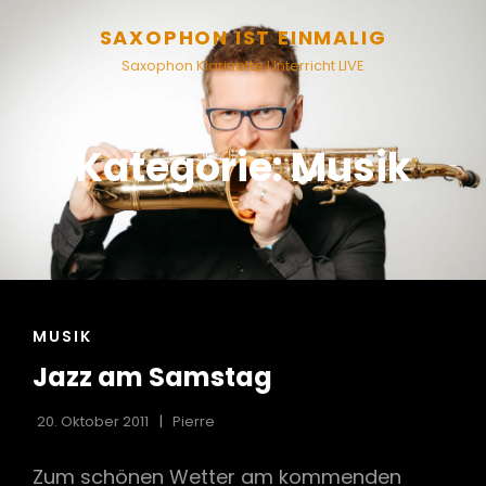
SAXOPHON IST EINMALIG
Saxophon Klarinette Unterricht LIVE
Kategorie:
Musik
CAT
MUSIK
LINKS
Jazz am Samstag
20. Oktober 2011
Pierre
Zum schönen Wetter am kommenden