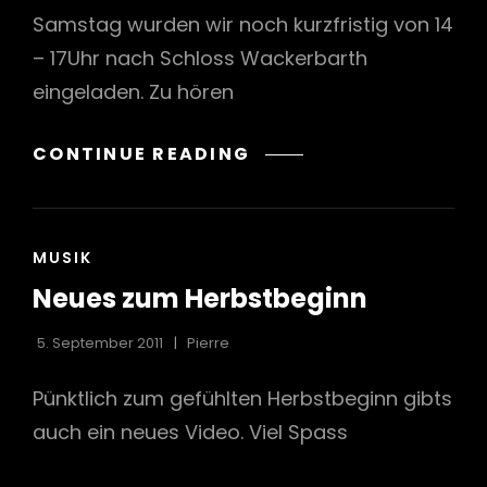
Samstag wurden wir noch kurzfristig von 14
– 17Uhr nach Schloss Wackerbarth
eingeladen. Zu hören
h
JAZZ
CONTINUE READING
AM
SAMSTAG
CAT
MUSIK
LINKS
Neues zum Herbstbeginn
5. September 2011
Pierre
Pünktlich zum gefühlten Herbstbeginn gibts
auch ein neues Video. Viel Spass