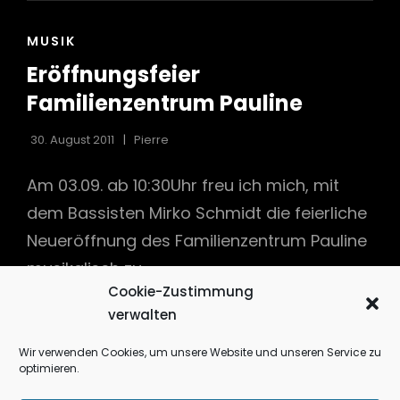
CAT
MUSIK
LINKS
Eröffnungsfeier
Familienzentrum Pauline
30. August 2011
Pierre
Am 03.09. ab 10:30Uhr freu ich mich, mit
dem Bassisten Mirko Schmidt die feierliche
Neueröffnung des Familienzentrum Pauline
musikalisch zu
Cookie-Zustimmung
verwalten
ERÖFFNUNGSFEIER
CONTINUE READING
FAMILIENZENTRUM
Wir verwenden Cookies, um unsere Website und unseren Service zu
PAULINE
optimieren.